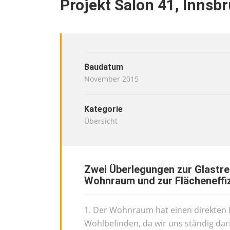
Projekt Salon 41, Innsb
Baudatum
November 2015
Kategorie
Übersicht
Zwei Überlegungen zur Glastr
Wohnraum und zur Flächeneffi
1. Der Wohnraum hat einen direkten E
Wohlbefinden, da wir uns ständig dar