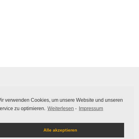
Rufen Sie uns an!
Telefonnummer: 02502 / 22 47 170
ir verwenden Cookies, um unsere Website und unseren
ervice zu optimieren.
Weiterlesen
-
Impressum
Alle akzeptieren