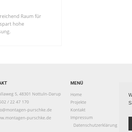
sreichend Raum für
rspart hohe
sung.
AKT
MENÜ
laweg 5, 48301 Nottuln-Darup
Home
W
02 / 22 47 170
Projekte
S
fo@montagen-purschke.de
Kontakt
Impressum
w.montagen-purschke.de
Datenschutzerklärung